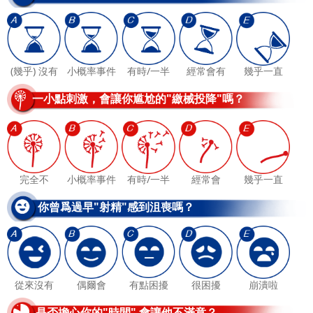
(幾乎) 沒有
小概率事件
有時/一半
經常會有
幾乎一直
一小點刺激，會讓你尴尬的"繳械投降"嗎？
完全不
小概率事件
有時/一半
經常會
幾乎一直
你曾爲過早"射精"感到沮喪嗎？
從來沒有
偶爾會
有點困擾
很困擾
崩潰啦
是否擔心你的"時間" 會讓他不滿意？