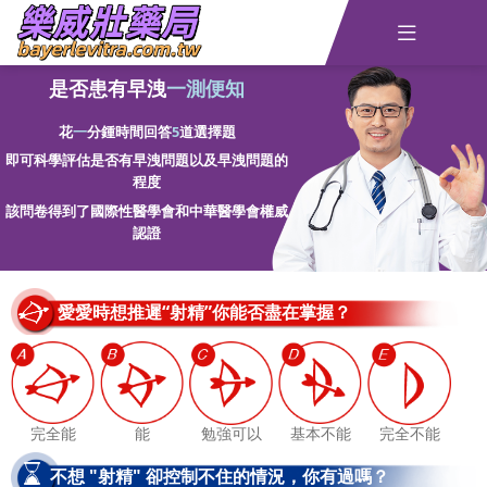

是否患有早洩
一測便知
主頁
查詢訂單
花
一
分鍾時間回答
5
道選擇題
即可科學評估是否有早洩問題以及早洩問題的
資訊
線上留言
程度
該問卷得到了國際性醫學會和中華醫學會權威
認證
全部藥品
愛愛時想推遲“射精”你能否盡在掌握？
完全能
能
勉強可以
基本不能
完全不能
不想 "射精" 卻控制不住的情況，你有過嗎？