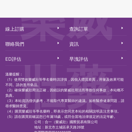
樂威
線上訂購
查詢訂單
聯絡我們
資訊
ED評估
早洩評估
壯藥
溫馨提醒：
（1）使用雙效樂威壯等學名藥時請謹慎，因個人體質差異，用量及效果可能
不同。請勿濫用藥品。
（2）確保樂威壯用法正確，因錯誤的樂威壯用法而導致任何事故，本站概不
負責。
（3）本站資訊僅供參考，不能取代專業醫師的建議。如有醫療健康問題，請
尋求醫師意見。
（4）購買樂威壯等學名藥時，即表示您同意本站的相關說明及注意事項。
（5）請在購買前確認您已年滿18歲，或符合當地法律規定的法定年齡。
公司：合一（樂威壯）國際貿易有限公司
地址：新北市土城區承天路26號