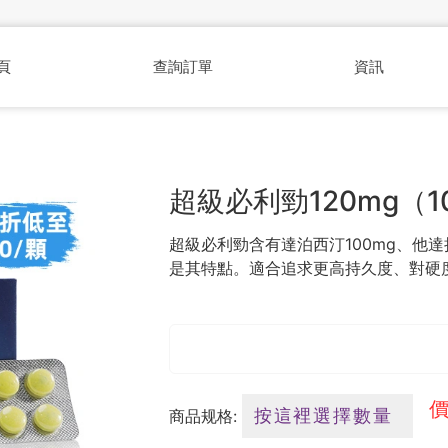
頁
查詢訂單
資訊
超級必利勁120mg（1
超級必利勁含有達泊西汀100mg、他達
是其特點。適合追求更高持久度、對硬
價
商品规格: