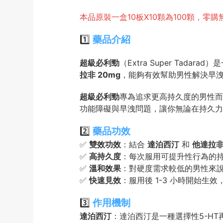
本品原裝一盒10板X10顆為100顆，零
1️⃣
藥品介紹
超級必利勁
（Extra Super Ta
拉非 20mg
，能夠有效幫助男性解決早
超級必利勁
專為追求更高持久度的男性而
功能障礙與早洩問題，讓你無論在持久力
2️⃣
藥品功效
✅
雙效功效
：結合
達泊西汀
和
他達拉
✅
高持久度
：每次服用可提升性行為的
✅
溫和效果
：對硬度需求較低的男性來
✅
快速見效
：服用後 1-3 小時開始生
3️⃣
作用機制
達泊西汀
：達泊西汀是一種選擇性5-H