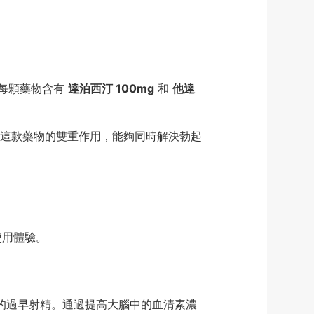
物。每顆藥物含有
達泊西汀 100mg
和
他達
這款藥物的雙重作用，能夠同時解決勃起
使用體驗。
中的過早射精。通過提高大腦中的血清素濃