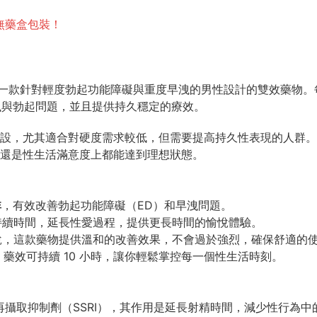
購無藥盒包裝！
darad）是一款針對輕度勃起功能障礙與重度早洩的男性設計的雙效藥
洩與勃起問題，並且提供持久穩定的療效。
設，尤其適合對硬度需求較低，但需要提高持久性表現的人群。
還是性生活滿意度上都能達到理想狀態。
非
，有效改善勃起功能障礙（ED）和早洩問題。
持續時間，延長性愛過程，提供更長時間的愉悅體驗。
說，這款藥物提供溫和的改善效果，不會過於強烈，確保舒適的
效，藥效可持續 10 小時，讓你輕鬆掌控每一個性生活時刻。
T再攝取抑制劑（SSRI），其作用是延長射精時間，減少性行為