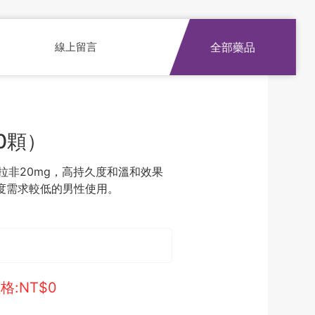
線上留言
全部藥品
0顆）
拉非20mg，高持久度和溫和效果
度需求較低的男性使用。
格:NT$
0