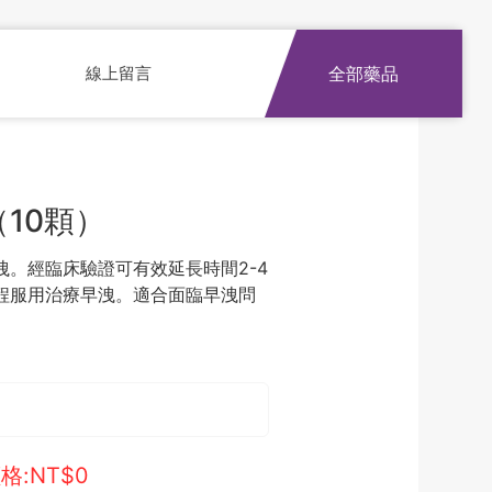
線上留言
全部藥品
（10顆）
。經臨床驗證可有效延長時間2-4
程服用治療早洩。適合面臨早洩問
格:NT$
0