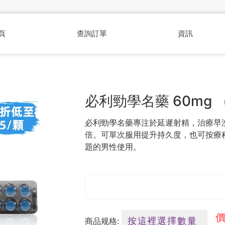
頁
查詢訂單
資訊
必利勁學名藥 60mg 
必利勁學名藥專注於延遲射精，治療早洩
倍。可單次服用提升持久度，也可按療
題的男性使用。
價
商品规格: