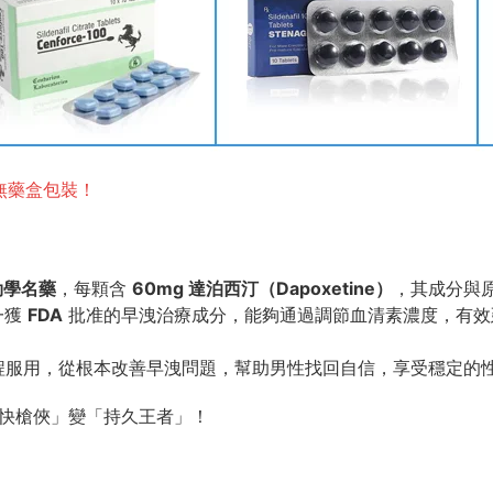
購無藥盒包裝！
勁學名藥
，每顆含
60mg 達泊西汀（Dapoxetine）
，其成分與
一獲
FDA
批准的早洩治療成分，能夠通過調節血清素濃度，有效
療程服用，從根本改善早洩問題，幫助男性找回自信，享受穩定的
快槍俠」變「持久王者」！