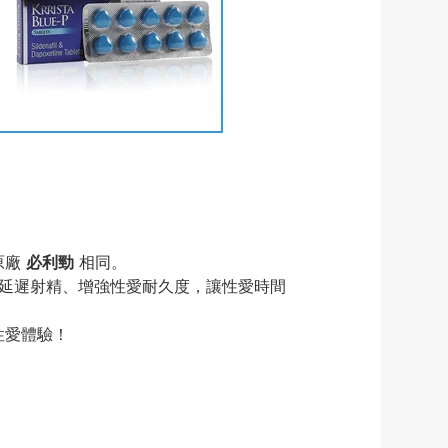
原廠
必利勁
相同。
延遲射精、增強性愛耐久度，讓性愛時間
性愛體驗！