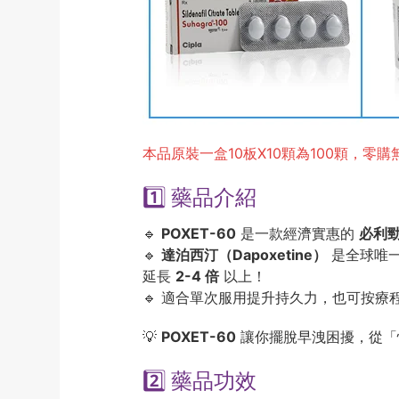
本品原裝一盒10板X10顆為100顆，零
1️⃣ 藥品介紹
🔹
POXET-60
是一款經濟實惠的
必利
🔹
達泊西汀（Dapoxetine）
是全球唯
延長
2-4 倍
以上！
🔹 適合單次服用提升持久力，也可按
💡
POXET-60
讓你擺脫早洩困擾，從「
2️⃣ 藥品功效